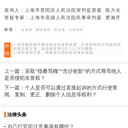
咨询人：上海市普陀区人民
法院
审判
监督庭 陈力夫
答疑专家：
上海市高级人民法院
民事审判庭 曹湘芹
标签：
名誉权
网络侵权
民法典
法律问答
1.所转载的稿件都会标注作者和来源，分享的内容不代表本站
申
的观点和立场，如侵权联系QQ:2122654删除；
2.本站原创文章，转载请注明出处及保留链接。
明
上一篇：
采取“指桑骂槐”“含沙射影”的方式辱骂他人
是否侵犯名誉权？
下一篇：
个人是否可以通过直接起诉的方式行使查
阅、复制、更正、删除个人信息等权利？
法律头条
自己打官司注意事项有哪些？