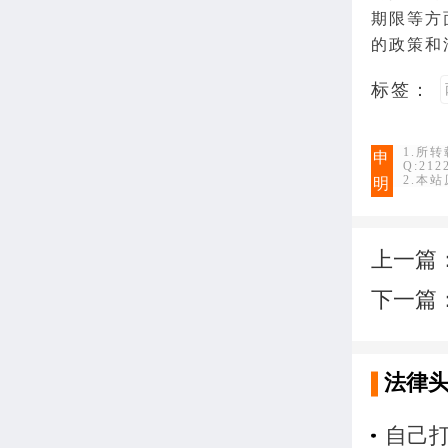
期限等方
的政策和
标签：
1.所
申
Q:21
2.本
明
上一篇
下一篇
法律
自己