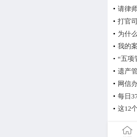
请律
打官
为什
我的
“五项
遗产
网信办
每日3
这1