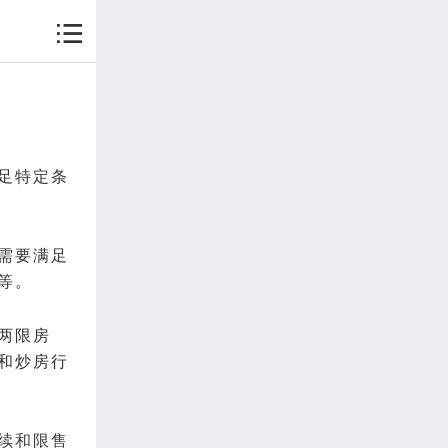
足特定条
需要满足
等。
两限房
和炒房行
续和限售