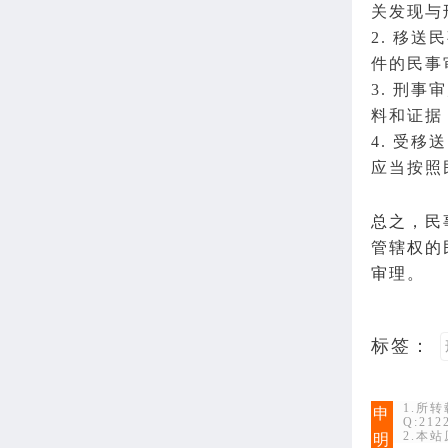
关发现与
2. 移
件的民事
3. 刑
料和证据
4. 受
应当按照
总之，民
管辖权的
审理。
标签：
1.所
申
Q:21
2.本
明