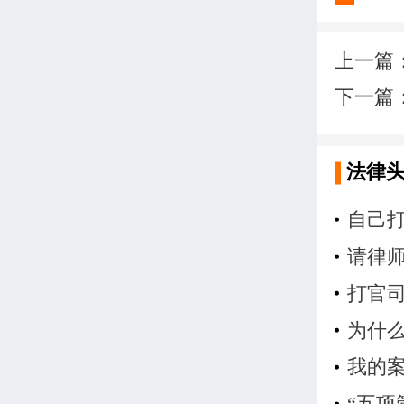
上一篇
下一篇
法律
自己
请律
打官
为什
我的
“五项