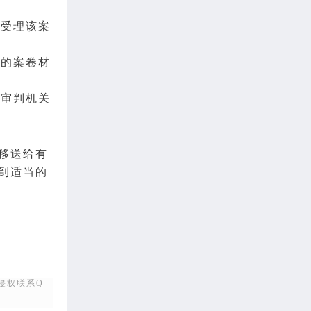
够受理该案
要的案卷材
事审判机关
移送给有
到适当的
侵权联系Q