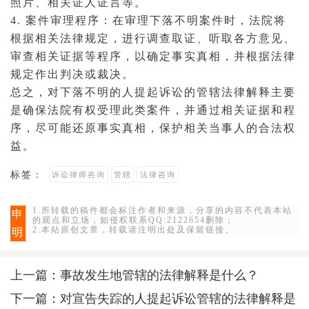
照片、相关证人
证言
等。
4. 案件审理程序：在审理下落不明案件时，法院将
根据相关法律规定，进行
调查取证
、听取各方意见、
审查相关证据等程序，以确定事实真相，并根据法律
规定作出
判决
或裁决。
总之，对下落不明的人提起诉讼的管辖法律解释主要
是确保法院有权受理此类案件，并通过相关证据和程
序，尽可能还原事实真相，保护相关当事人的合法权
益。
标签：
诉讼律师咨询
管辖
法律咨询
1.所转载的稿件都会标注作者和来源，分享的内容不代表本站
申
的观点和立场，如侵权联系QQ:2122654删除；
2.本站原创文章，转载请注明出处及保留链接。
明
上一篇：
事故发生地管辖的法律解释是什么？
下一篇：
对宣告失踪的人提起诉讼管辖的法律解释是