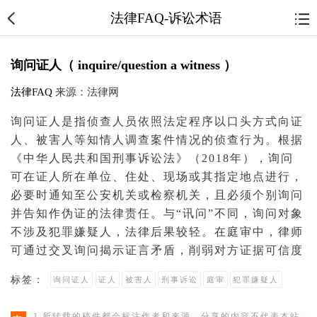
法律FAQ-诉讼术语
询问证人（ inquire/question a witness ）
法律FAQ
来源：法律网
询问证人是指侦查人员依照法定程序以口头方式向证
人、
被害人
等知情人调查
案件
情况的侦查行为。根据
《中华人民共和国
刑事诉讼法
》（2018年），询问
可在证人所在单位、住处、现场或其指定地点进行，
必要时通知至
公安机关
或
检察机关
，且必须个别询问
并告知作伪证的法律责任。与“讯问”不同，询问对象
不涉及
犯罪嫌疑人
，法律后果较轻。在
庭审
中，
律师
可通过交叉询问揭示证言矛盾，削弱对方证据可信度
标签：
询问证人
证人
被害人
刑事诉讼
庭审
犯罪嫌疑人
1.所转载的稿件都会标注作者和来源，分享的内容不代表本站