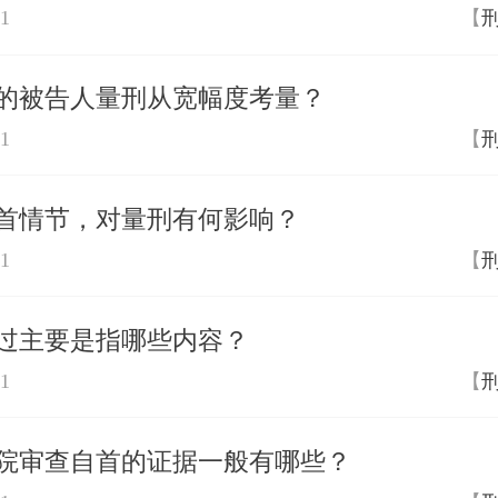
01
【
的被告人量刑从宽幅度考量？
01
【
首情节，对量刑有何影响？
01
【
过主要是指哪些内容？
01
【
院审查自首的证据一般有哪些？