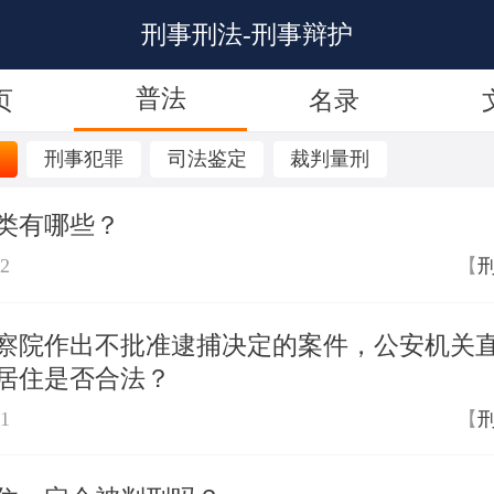
刑事刑法-刑事辩护
普法
页
名录
护
刑事犯罪
司法鉴定
裁判量刑
类有哪些？
02
【
察院作出不批准逮捕决定的案件，公安机关
居住是否合法？
01
【