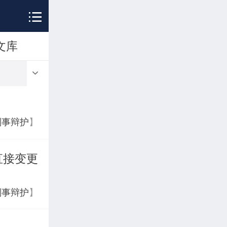
文库
刑事辩护
】
直接变更
刑事辩护
】