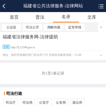
福建省公共法律服务-法律网站
名录
首页
普法
文库
公证处
司法公开
调解仲裁
监管举报
福建省法律服务网-法律援助
官网
http://fj.12348.gov.cn
地址：福州市鼓楼区西门井边亭11号 法律咨询服务热线：12348
共
1
页
1
条记录
司法行政
司法厅
司法局
公安厅
公安局
派出所