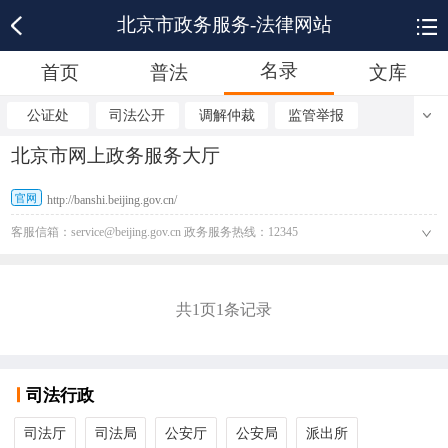
北京市政务服务-法律网站
名录
首页
普法
文库
公证处
司法公开
调解仲裁
监管举报
北京市网上政务服务大厅
官网
http://banshi.beijing.gov.cn/
客服信箱：service@beijing.gov.cn 政务服务热线：12345
共
1
页
1
条记录
司法行政
司法厅
司法局
公安厅
公安局
派出所