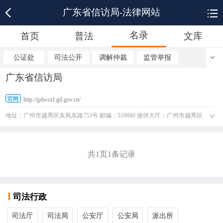
广东省信访局-法律网站
名录
首页
普法
文库
公证处
司法公开
调解仲裁
监管举报
广东省信访局
官网
http://gdwsxf.gd.gov.cn/
地址：广州市越秀区东风东路753号 邮编：510080 接待大厅：广州市越秀区
东风东路749号首层 咨询：（020）96686686 监督：12345
共
1
页
1
条记录
司法行政
司法厅
司法局
公安厅
公安局
派出所