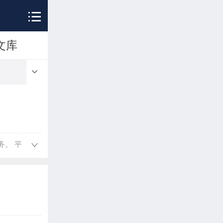
文库
。 平
务办
交回避、退
节点信息、
证后可查阅全