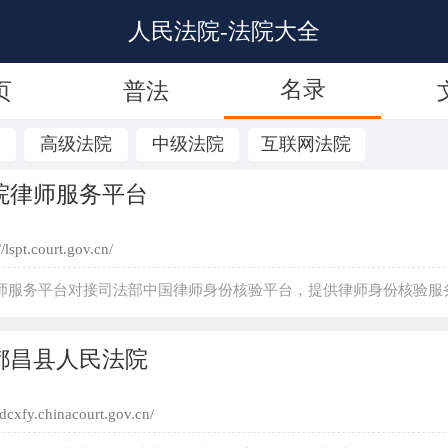
人民法院-法院大全
名录
页
普法
院
高级法院
中级法院
互联网法院
院律师服务平台
//lspt.court.gov.cn/
师服务平台对接司法部中国律师身份核验平台，提供律师身份核验服务
供全国法院一站式35项在线诉讼服务，核心功能包括： 1.核心诉讼事
网上立案、网上调解、网上阅卷、在线庭审、在线交纳诉讼费，还可提
都昌县人民法院
延长举证期限、延期开庭、调查收集证据等申请，同时支持查看案件
子送达文书、联系法官。 2.特色便利服务‌： 一次核验全国通用：认
/dcxfy.chinacourt.gov.cn/