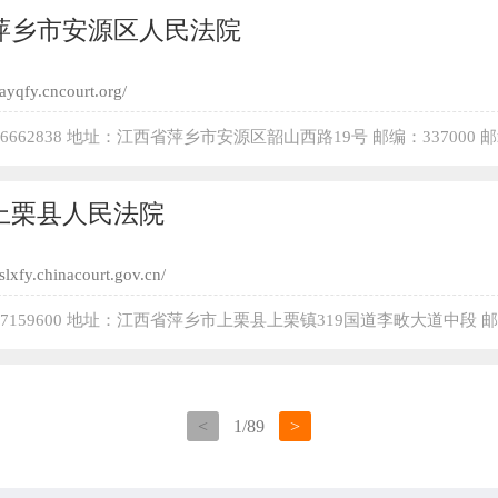
萍乡市安源区人民法院
/ayqfy.cncourt.org/
-6662838 地址：江西省萍乡市安源区韶山西路19号 邮编：337000 
63.com
上栗县人民法院
/slxfy.chinacourt.gov.cn/
9-7159600 地址：江西省萍乡市上栗县上栗镇319国道李畋大道中段 
<
1
/
89
>