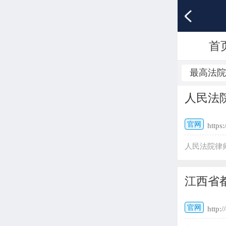
首
最高法
人民法
官网
https:
人民法院律
台为律师提
理‌：支持
江西省
费、撤诉、
在线查收电
官网
http:/
国...