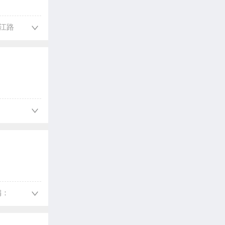
滨江路
编：