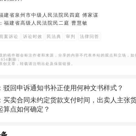
福建省泉州市
中级人民法院
民四庭 傅家谋
：
福建省高级人民法院
民二庭 曹慧敏
前案诉讼
诉讼时效
民法典
审判
法律问答
转载的稿件都会标注作者和来源，分享的内容不代表本站的观点和立场，如
22654删除；
站原创文章，转载请注明出处及保留链接。
：
驳回申诉通知书补正使用何种文书样式？
：
买卖合同未约定货款支付时间，出卖人主张
起算点如何确定？
头条