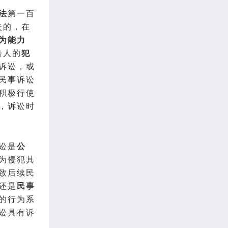
法
第一百
失的，在
为能力
告人的
犯
诉讼，或
民事诉讼
积极行使
，诉讼时
讼是
公
为侵犯其
致后续民
还是
民事
的行为系
讼具有诉