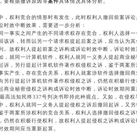
，要根据撤诉原因等
案件
具体情况具体分析。
中，权利竞合的情形时有发生，此时权利人撤回前案诉讼
讼时效中断效果，需要进一步分析：
同一事实之间产生的不同
请求权
存在竞合，权利人选择一
回该诉，转而以另一个请求权提起后案之诉，应当认为其
利。故权利人提起前案之诉构成诉讼时效中断，诉讼时效
如，就同一计算机软件，权利人就同一义务人提起商业秘
起诉，另行提起计算机软件
著作权
侵权之诉，鉴于两案所
事实产生，存在竞合关系，权利人就案涉软件选择撤回商
向另行提起计算机软件著作权侵权之诉，仍然在积极行使
起商业秘密侵权之诉构成诉讼时效中断，诉讼时效期间重
）最高法知民终337号
判决书
即持此种观点。又如，在侵权
中，权利人就同一义务人提起侵权之诉后撤回起诉，又另
鉴于两案所涉权利的竞合关系，权利人选择撤回侵权之诉
，仍然在积极行使权利，故权利人提起侵权之诉构成诉讼
时效期间应当重新起算。