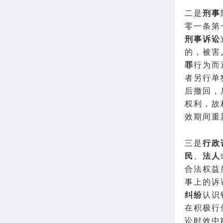
二是
刑事
零一条第
刑事诉讼
的，被害
罪
行为而
者另行单
后撤回，
权利，故
效期间重
三是
行政
民
、
法人
合法权益
事上的诉
纠纷
认识
在积极行
讼时效中