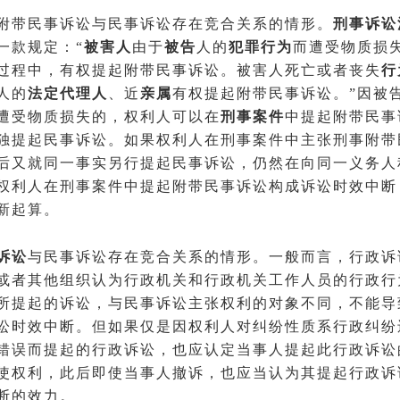
附带民事诉讼与民事诉讼存在竞合关系的情形。
刑事诉讼
一款规定：“
被害人
由于
被告
人的
犯罪行为
而遭受物质损
过程中，有权提起附带民事诉讼。被害人死亡或者丧失
行
人的
法定代理人
、近
亲属
有权提起附带民事诉讼。”因被
遭受物质损失的，权利人可以在
刑事案件
中提起附带民事
独提起民事诉讼。如果权利人在刑事案件中主张刑事附带
后又就同一事实另行提起民事诉讼，仍然在向同一义务人
权利人在刑事案件中提起附带民事诉讼构成诉讼时效中断
新起算。
诉讼
与民事诉讼存在竞合关系的情形。一般而言，行政诉
或者其他组织认为行政机关和行政机关工作人员的行政行
所提起的诉讼，与民事诉讼主张权利的对象不同，不能导
讼时效中断。但如果仅是因权利人对纠纷性质系行政纠纷
错误而提起的行政诉讼，也应认定当事人提起此行政诉讼
使权利，此后即使当事人撤诉，也应当认为其提起行政诉
断的效力。