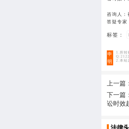
咨询人：
答疑专家
标签：
1.所
申
Q:21
2.本
明
上一篇
下一篇
讼时效
法律