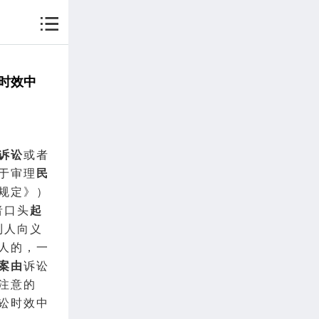
时效中
诉讼
或者
于审理
民
规定》）
者口头
起
利人向义
人的，一
案由
诉讼
注意的
讼时效中