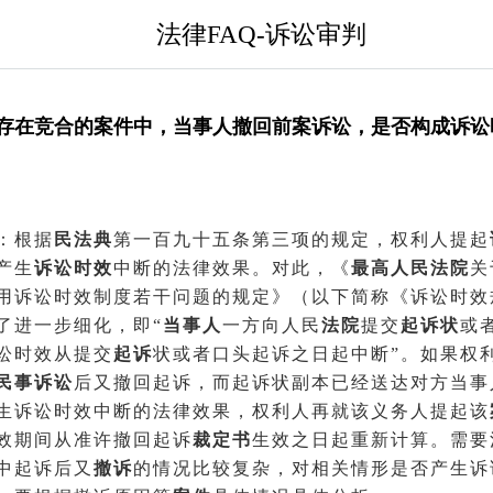
法律FAQ-诉讼审判
存在竞合的案件中，当事人撤回前案诉讼，是否构成诉讼
：根据
民法典
第一百九十五条第三项的规定，权利人提起
产生
诉讼时效
中断的法律效果。对此，《
最高人民法院
关
用诉讼时效制度若干问题的规定》（以下简称《诉讼时效
了进一步细化，即“
当事人
一方向人民
法院
提交
起诉状
或
讼时效从提交
起诉
状或者口头起诉之日起中断”。如果权
民事诉讼
后又撤回起诉，而起诉状副本已经送达对方当事
生诉讼时效中断的法律效果，权利人再就该义务人提起该
效期间从准许撤回起诉
裁定书
生效之日起重新计算。需要
中起诉后又
撤诉
的情况比较复杂，对相关情形是否产生诉