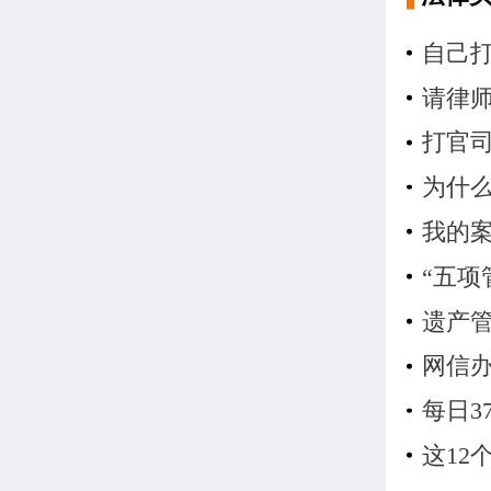
自己
请律
打官
为什
我的
“五项
遗产
网信办
每日3
这1