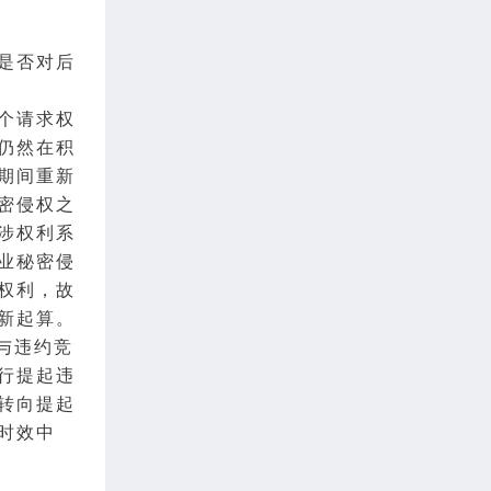
是否对后
个请求权
仍然在积
期间重新
密侵权之
涉权利系
业秘密侵
权利，故
新起算。
与
违约
竞
行提起违
转向提起
时效中