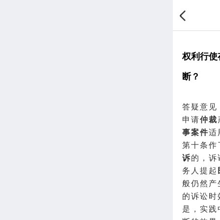
权利行使
断？
答疑意见
申请
仲裁
事案件
适
第十条作
诉
的，诉
务人提起
般仍然产
的诉讼时
是，实践