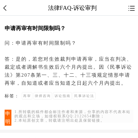
法律FAQ-诉讼审判
申请再审有时间限制吗？
问：申请
再审
有时间限制吗？
答：是的，若您对生效裁判申请再审，应当在
判决
、
裁定
或者
调解书
生效后六个月内提出。因《
民事诉讼
法
》第207条第一、三、十二、十三项规定情形申请
再审，自知道或者应当知道之日起六个月内提出。
标签：
再审
律师咨询
诉讼指南
民事诉讼法
1.所转载的稿件都会标注作者和来源，分享的内容不代表本站
申
的观点和立场，如侵权联系QQ:2122654删除；
2.本站原创文章，转载请注明出处及保留链接。
明