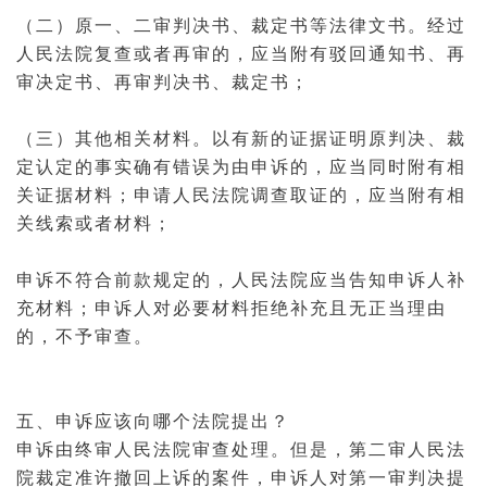
（二）原一、
二审
判决书
、
裁定书
等
法律文书
。经过
人民法院复查或者
再审
的，应当附有驳回通知书、再
审决定书、再
审判
决书、
裁定书
；
（三）其他相关材料。以有新的
证据
证明原判决、裁
定认定的事实确有错误为由申诉的，应当同时附有相
关证据材料；申请人民法院
调查取证
的，应当附有相
关线索或者材料；
申诉不符合前款规定的，人民法院应当告知申诉人补
充材料；申诉人对必要材料拒绝补充且无正当理由
的，不予审查。
五、申诉应该向哪个法院提出？
申诉由终审人民法院审查处理。但是，第二审人民法
院裁定准许撤回
上诉
的案件，申诉人对第
一审
判决提