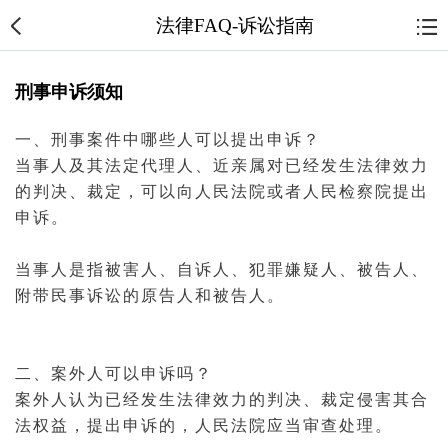
法律FAQ-诉讼指南
刑事申诉须知
一、
刑事案件
中哪些人可以提出申诉？
当事人
及其
法定代理人
、近
亲属
对已经发生
法律效力
的
判决
、
裁定
，可以向人民
法院
或者人民
检察院
提出
申诉。
当事人是指
被害人
、自诉人、
犯罪嫌疑人
、
被告
人、
附带
民事诉讼
的
原告
人和被告人。
二、
案外人
可以申诉吗？
案外人认为已经发生法律效力的判决、裁定侵害其合
法权益，提出申诉的，人民法院应当审查处理。