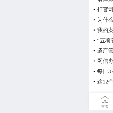
打官
为什
我的
“五项
遗产
网信办
每日3
这1
首页