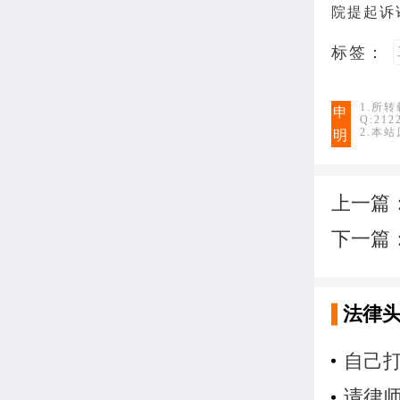
院
提起
诉
标签：
1.所
申
Q:21
2.本
明
上一篇
下一篇
法律
自己
请律