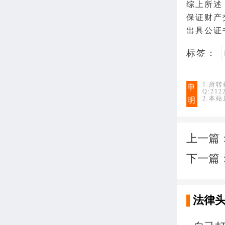
综上所述
保证财产
出具公证
标签：
1.所
申
Q:21
2.本
明
上一篇
下一篇
法律