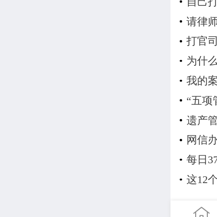
自己
请律
打官
为什
我的
“五项
遗产
网信办
每日3
这1