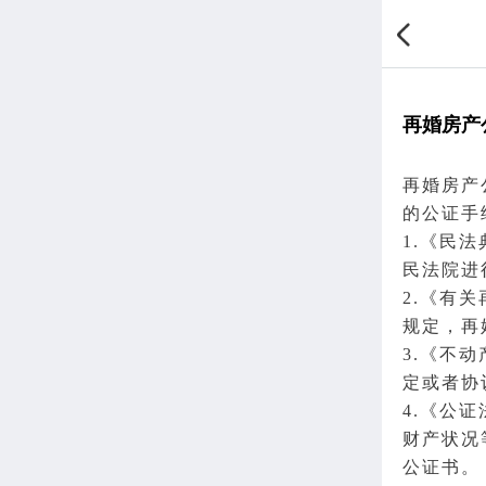
再婚房产
再婚
房产
的
公证
手
1.《
民法
民
法院
进
2.《有
规定，再
3.《
不动
定
或者协
4.《公
财产状况
公证书
。