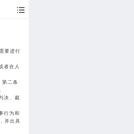
需要进行
或者在人
）第二条
。
判决
、
裁
事行为
和
，并出具