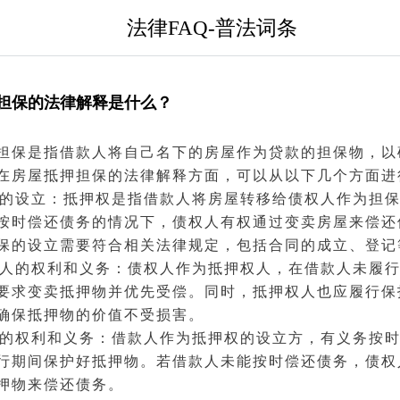
法律FAQ-普法词条
担保的法律解释是什么？
担保
是指借款人将自己名下的房屋作为贷款的担保物，以
在房屋抵押担保的法律解释方面，可以从以下几个方面进
押权的设立：抵押权是指借款人将房屋转移给
债权人
作为担
按时偿还
债务
的情况下，
债权
人有权通过变卖房屋来偿还
保的设立需要符合相关法律规定，包括
合同
的成立、登记
押权人的权利和义务：债权人作为抵押权人，在借款人未履
要求变卖抵押物并优先受偿。同时，抵押权人也应履行保
确保抵押物的价值不受损害。
款人的权利和义务：借款人作为抵押权的设立方，有义务按
行期间保护好抵押物。若借款人未能按时偿还债务，债权
押物来偿还债务。