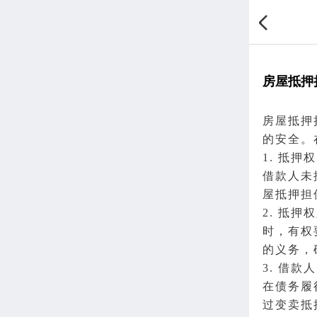
房屋抵押
房屋
抵押
的安全。
1. 抵
借款人未
屋抵押担
2. 抵
时，有权
的义务，
3. 借
在债务履
过变卖抵