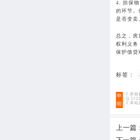
4. 担
的环节。
是否变卖
总之，房
权利义务
保护借贷
标签：
1.所
申
Q:21
2.本
明
上一篇