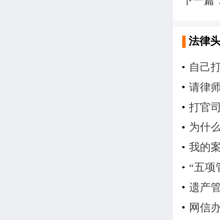
下一篇
法律
自己
请律
打官
为什
我的
“五项
遗产
网信办