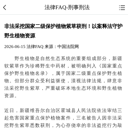
法律FAQ-刑事刑法
非法采挖国家二级保护植物紫草获刑！以案释法守护
野生植物资源
2026-06-15
法律FAQ
来源：中国法院网
野生植物是自然生态系统的重要组成部分，新疆
软紫草作为珍稀野生中药材，被明确列入《国家重点
保护野生植物名录》，属于国家二级重点保护野生植
物。但部分群众受利益驱使，漠视
法律法规
，肆意非
法采挖野生紫草，严重破坏本地生态环境和野生植物
资源。
近日，新疆维吾尔自治区霍城县人民
法院
依法审结三
起
危害国家重点保护植物
案件
，三名
被告
人因非法采
挖野生紫草悉数获刑，为心存侥幸的非法盗挖行为敲