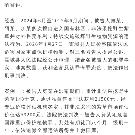
响警钟。
经查，2024年6月至2025年6月期间，被告人努某、
阿某、加某多次擅自进入国有林区，非法采挖野生紫
草并对外售卖牟利，持续实施破坏野生植物资源的
违
法行为
。2026年4月27日，霍城县人民
检察院
依法以
危害国家重点保护植物罪，对三名被告人
提起公诉
。
霍城县人民法院经
公开审理
，结合各被告人的
犯罪事
实
、涉案数量、获利金额及认罪悔罪态度，依法作出
刑事
判决
。
案例
一：被告人努某在涉案期间，累计非法采挖野生
紫草148千克，通过私自售卖非法获利21500元，经
专业
价格
评估机构鉴定，其非法采挖的紫草市场评估
价值达59200元。法院依法判决：被告人努某犯危害
国家重点保护植物罪，判处
有期徒刑
八个月，
缓刑
一
年，依法追缴全部违法所得并上缴国库。