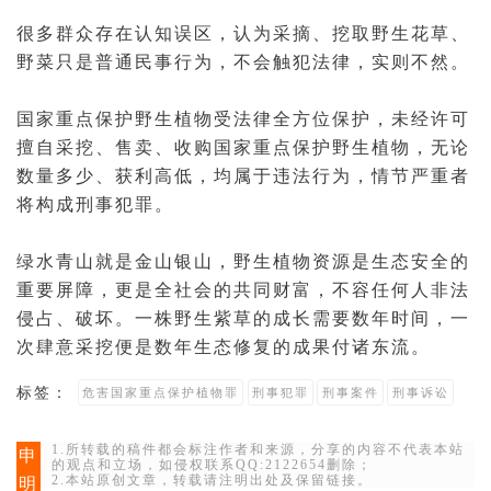
很多群众存在认知误区，认为采摘、挖取野生花草、
野菜只是普通
民事行为
，不会触犯法律，实则不然。
国家重点保护野生植物受法律全方位保护，未经许可
擅自采挖、售卖、收购国家重点保护野生植物，无论
数量多少、获利高低，均属于违法行为，情节严重者
将构成
刑事犯罪
。
绿水青山就是金山银山，野生植物资源是生态安全的
重要屏障，更是全社会的共同财富，不容任何人非法
侵占
、破坏。一株野生紫草的成长需要数年时间，一
次肆意采挖便是数年生态修复的成果付诸东流。
标签：
危害国家重点保护植物罪
刑事犯罪
刑事案件
刑事诉讼
1.所转载的稿件都会标注作者和来源，分享的内容不代表本站
申
的观点和立场，如侵权联系QQ:2122654删除；
2.本站原创文章，转载请注明出处及保留链接。
明