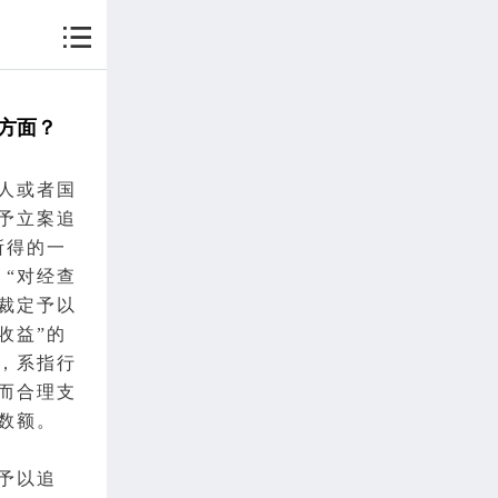
方面？
人或者国
予
立案
追
所得的一
：“对经查
裁定
予以
收益”的
，系指行
而合理支
数额。
予以追