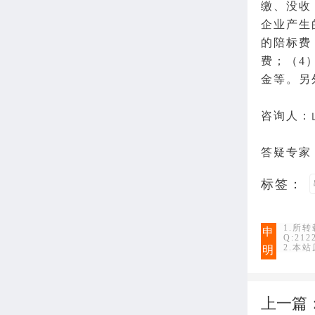
缴、没收
企业产生
的陪标费
费；（4
金等。另
咨询人：
答疑专家
标签：
1.所
申
Q:21
2.本
明
上一篇