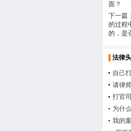
面？
下一篇
的过程
的，是
法律
自己
请律
打官
为什
我的