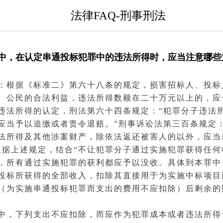
法律FAQ-刑事刑法
中，在认定串通投标犯罪中的违法所得时，应当注意哪些
：根据《标准二》第六十八条的规定，损害招标人、投标
、
公民
的合法利益，违法所得数额在二十万元以上的，应
违法所得的认定，
刑法
第六十四条规定：“
犯罪
分子违法
应当予以追缴或者责令退赔。”
刑事诉讼法
第三百条规定
法所得及其他涉案财产，除依法返还
被害人
的以外，应当
根据上述规定，结合“不让犯罪分子通过实施犯罪获得任何
，所有通过实施犯罪的获利都应予以没收。具体到本罪中
投标
所获得的全部收入，扣除其直接用于为实施中标项目
（为实施串通投标犯罪而支出的费用不应扣除）后剩余的
中，下列支出不应扣除，而应作为犯罪成本或者违法所得