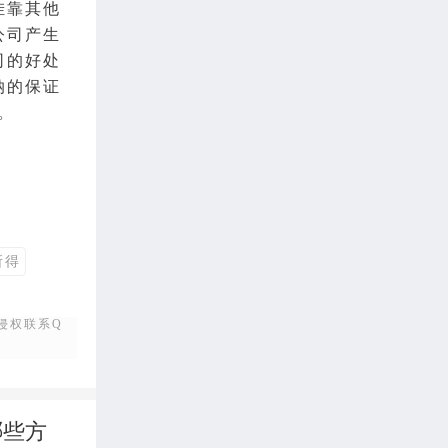
挂靠其他
公司产生
司的好处
纳的保证
。
所得
侵权联系Q
哪些方