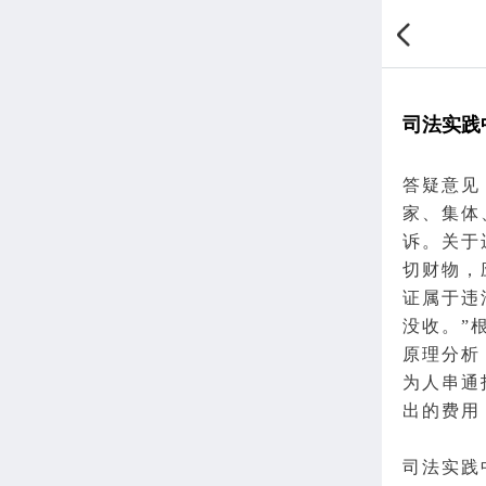
司法实践
答疑意见
家、集体
诉
。关于
切财物，
证属于违
没收。”
原理分析
为人
串通
出的费用
司法实践