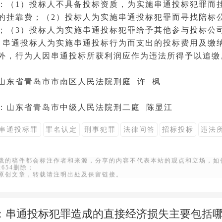
：（1）投标人不具备投标资质，为实施串通投标犯罪而
的挂靠费；（2）投标人为实施串通投标犯罪而寻找陪标
；（3）投标人为实施串通投标犯罪给予其他参与投标公
）串通投标人为实施串通投标行为而支出的投标费用及缴
外，行为人因串通投标所获利润应作为违法所得予以追缴
山东省青岛市市南区人民
法院
刑庭 许 枫
：山东省青岛市
中级人民法院
刑二庭 陈显江
串通投标罪
罪名认定
刑事犯罪
法律问答
招标投标
违法
转载的稿件都会标注作者和来源，分享的内容不代表本站的观点和立场，如
22654删除；
站原创文章，转载请注明出处及保留链接。
：
串通投标犯罪造成的直接经济损失主要包括