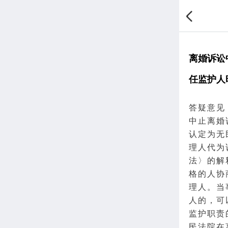
离婚诉讼
任监护人
答疑意见
中止
离婚
认定为无
理人
代为
法
〉的解
格的人协
理人
。当
人的，可
监护职责
民法院在