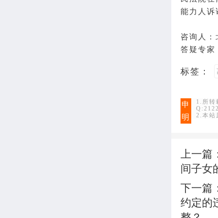
能力人诉
咨询人：
答疑专家
标签：
1.所
申
Q:21
2.本
明
上一篇
间子女
下一篇
约定的
整？