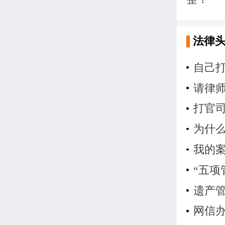
法律
自己
请律
打官
为什
我的
“五项
遗产
网信办