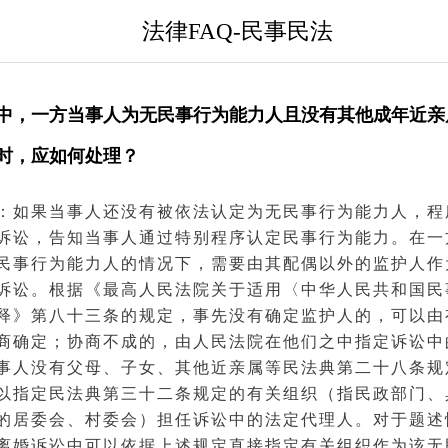
法律FAQ-民事民法
中，一方当事人为无民事行为能力人且没有其他成年近亲
时，应如何处理？
：如果
当事人
还没有被依法认定为
无民事行为能力人
，程
诉讼
，告知当事人通过特别程序认定
民事行为
能力。在一
民事
行为能力
人的情况下，需要由其配偶以外的
监护人
作
诉讼。根据《
最高人民法院
关于适用〈中华人民共和国
民
释》第八十三条的规定，事先没有确定
监护
人的，可以由
商确定；协商不成的，由人民
法院
在他们之中指定诉讼中
事人没有父母、子女、其他近
亲属
等
民法典
第二十八条规
以指定民法典第三十二条规定的有关组织（指
民政部
门、
的居委会、村委会）担任诉讼中的法定
代理
人。对于题述
离婚诉讼中可以依据上述规定直接指定有关组织作为该无