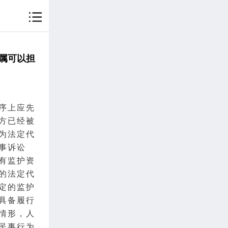
属可以担
序上应先
方已经被
为
法定代
事诉讼
有监护资
的法定
代
定的监护
具备履行
情形，人
民事行为