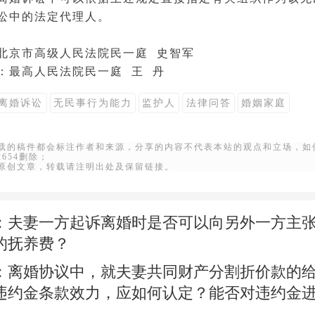
讼中的法定代理人。
北京市高级人民法院
民一庭 史智军
：最高人民法院民一庭 王 丹
离婚诉讼
无民事行为能力
监护人
法律问答
婚姻家庭
转载的稿件都会标注作者和来源，分享的内容不代表本站的观点和立场，如
22654删除；
站原创文章，转载请注明出处及保留链接。
：
夫妻一方起诉离婚时是否可以向另外一方主
的抚养费？
：
离婚协议中，就夫妻共同财产分割折价款的
违约金条款效力，应如何认定？能否对违约金