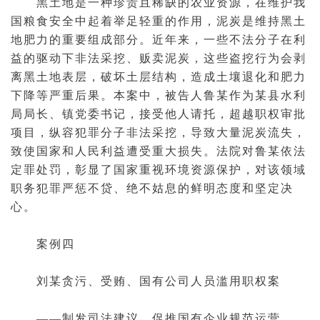
黑土地是一种珍贵且稀缺的
农业
资源，在维护我
国粮食安全中起着举足轻重的作用，泥炭是维持黑土
地肥力的重要组成部分。近年来，一些不法分子在利
益的驱动下非法采挖、贩卖泥炭，这些盗挖行为会剥
离黑土地表层，破坏土层结构，造成土壤退化和肥力
下降等严重后果。本案中，被告人鲁某作为某县水利
局局长、镇党委书记，接受他人请托，超越职权审批
项目，纵容犯罪分子非法采挖，导致大量泥炭流失，
致使国家和人民利益遭受重大损失。法院对鲁某依法
定罪处罚，彰显了国家重视环境资源保护，对该领域
职务犯罪严惩不贷、绝不姑息的鲜明态度和坚定决
心。
案例四
刘某贪污、受贿、国有公司人员滥用职权案
——制发司法建议，促推国有企业规范运营