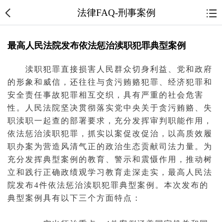
法律FAQ-刑事案例
最高人民法院发布依法惩治渎职犯罪典型案例
渎职
犯罪
直接损害人民群众切身利益、党和政府
的形象和威信，还往往与
贪污贿赂
犯罪、
经济犯罪
和
安全责任事故犯罪相互交织，具有严重的社会危害
性。人民
法院
坚决贯彻落实党中央关于
贪污
贿赂
、
失
职
渎职一起查的部署要求，充分发挥
审判
职能作用，
依法惩治渎职犯罪，抓实以案促改促治，以高质效履
职办案为营造风清气正的政治生态贡献司法力量。为
充分发挥典型
案例
的
教育
、警示和震慑作用，推动树
立和践行正确政绩观学习教育走深走实，
最高人民法
院
发布4件依法惩治渎职犯罪典型案例。本次发布的
典型案例具有以下三个方面特点：