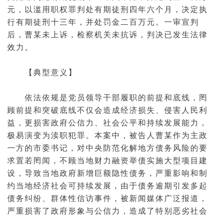
元，以滥用职权罪判处有期徒刑四年六个月，决定执
行有期徒刑十三年，并处罚金二百万元。
一审
宣判
后，曹某未
上诉
，
检察机关
未抗诉，
判决
已发生
法律
效力
。
【典型意义】
依法依规是党员领导干部履职的前提和底线，罔
顾前提和突破底线不仅会造成经济损失、侵害人民利
益，更损害政府公信力、社会公平和持续发展能力，
极易演变为渎职犯罪。本案中，被告人曹某作为主政
一方的市委书记，对中央防范化解地方债务风险的要
求置若罔闻，不顾当地财力融资举债实施大型项目建
设，导致当地政府新增巨额隐性债务，严重影响和制
约当地经济社会可持续发展，由于债务逾期引发多起
债务纠纷、群体性信访事件，被新闻媒体广泛报道，
严重损害了政府形象与公信力，造成了特别恶劣社会