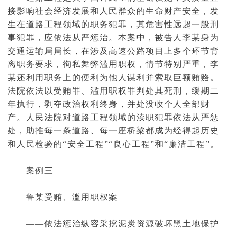
接影响社会经济发展和人民群众的生命财产安全，发
生在道路工程领域的
职务犯罪
，其危害性远超一般
刑
事犯罪
，应依法从严惩治。本案中，被告人李某身为
交通运输局局长，在涉及高速公路项目上多个环节背
离职务要求，徇私舞弊滥用职权，情节特别严重，李
某还利用职务上的便利为他人谋利并索取巨额贿赂。
法院依法以受贿罪、滥用职权罪判处其死刑，缓期二
年执行，剥夺政治权利终身，并处没收个人全部财
产。人民法院对道路工程领域的渎职犯罪依法从严惩
处，助推每一条道路、每一座桥梁都成为经得起历史
和人民检验的“安全工程”“良心工程”和“廉洁工程”。
案例三
鲁某受贿、滥用职权案
——依法惩治纵容采挖泥炭资源破坏黑土地保护