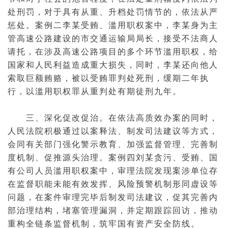
处刑罚，对于具有从重、升档处罚情节的，依法从严
惩处。案例二李某受贿、滥用职权案中，李某身为主
管高速
公路
建设的市交通运输局局长，接受不法商人
请托，在涉及高速公路项目的多个环节滥用职权，给
国家和人民利益造成重大损失，同时，李某还向他人
索取巨额贿赂，被以
受贿罪
判处
死刑
，缓期二年执
行，以滥用职权罪从重判处
有期徒刑
九年。
三、深化促改促治。在依法高质效办案的同时，
人民法院积极通过
以案释法
、制发司法建议等方式，
会同有关部门强化警示教育、加强监督管理、完善制
度机制、促推源头治理。案例四刘某贪污、受贿、国
有公司人员滥用职权案中，审理法院发现案涉单位存
在监督职能未能有效发挥、风险预警机制形同虚设等
问题，在
案件
审理完毕后制发司法建议，促其完善内
部治理结构，堵塞管理漏洞，并定期跟踪回访，推动
重构全链条监督机制，筑牢国有资产安全防线。