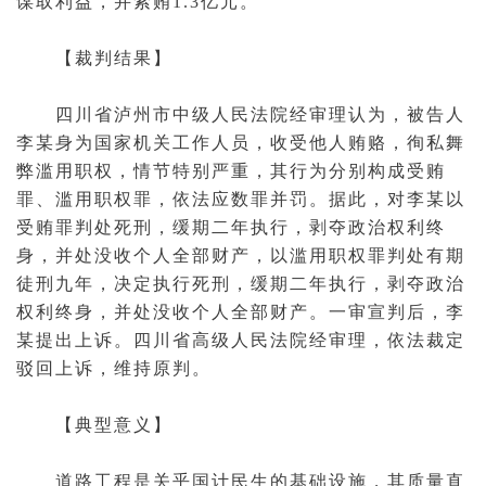
谋取利益，并索贿1.3亿元。
【裁判结果】
四川省泸州市中级人民法院经审理认为，被告人
李某身为国家机关工作人员，收受他人贿赂，
徇私舞
弊
滥用职权，情节特别严重，其行为分别构成受贿
罪、滥用职权罪，依法应数罪并罚。据此，对李某以
受贿罪判处死刑，缓期二年执行，
剥夺政治权利
终
身，并处没收个人全部财产，以滥用职权罪判处有期
徒刑九年，决定执行死刑，缓期二年执行，剥夺政治
权利终身，并处没收个人全部财产。一审宣判后，李
某提出上诉。
四川省高级人民法院
经审理，依法
裁定
驳回上诉，维持原判。
【典型意义】
道路工程是关乎国计民生的基础设施，其质量直