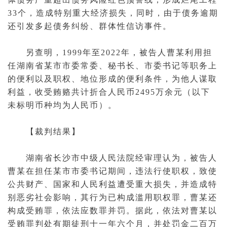
33个，造成特别重大经济损失，同时，由于债务逾期
还引发多起债务纠纷、群体性
信访
事件。
另查明，1999年至2022年，被告人曹某利用担
任湖南省某市市委常委、秘书长、市委书记等职务上
的便利以及职权、地位形成的便利条件，为他人谋取
利益，收受贿赂共计折合
人民币
2495万余元（以下
未标明币种均为人民币）。
【裁判结果】
湖南省长沙市
中级人民法院
经审理认为，被告人
曹某在担任某市市委书记期间，违法行使职权，致使
公共财产、国家和人民利益遭受重大损失，并造成特
别恶劣社会影响，其行为已构成滥用职权罪，曹某还
构成受贿罪，依法应
数罪并罚
。据此，依法对曹某以
受贿罪判处有期徒刑十一年六个月，并处罚金二百万