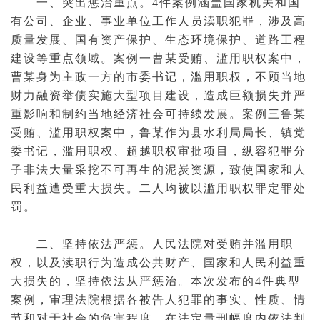
一、突出惩治重点。4件案例涵盖国家机关和国
有公司、企业、事业单位工作人员渎职犯罪，涉及高
质量发展、国有资产保护、生态
环境保护
、道路工程
建设等重点领域。案例一曹某
受贿
、
滥用职权
案中，
曹某身为主政一方的市委书记，滥用职权，不顾当地
财力融资举债实施大型项目建设，造成巨额损失并严
重影响和制约当地经济社会可持续发展。案例三鲁某
受贿、滥用职权案中，鲁某作为县水利局局长、镇党
委书记，滥用职权、超越职权审批项目，纵容犯罪分
子非法大量采挖不可再生的泥炭资源，致使国家和人
民利益遭受重大损失。二人均被以
滥用职权罪
定罪
处
罚。
二、坚持依法严惩。人民法院对受贿并滥用职
权，以及渎职行为造成公共财产、国家和人民利益重
大损失的，坚持依法从严惩治。本次发布的4件典型
案例，审理法院根据各
被告
人犯罪的事实、性质、情
节和对于社会的危害程度，在法定
量刑
幅度内依法判