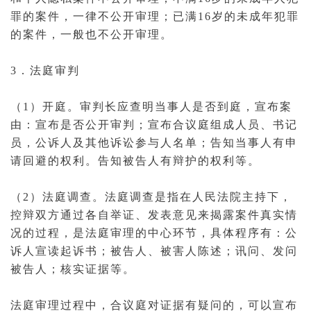
罪
的案件，一律不公开审理；已满16岁的未成年犯罪
的案件，一般也不公开审理。
3．法庭审判
（1）开庭。审判长应查明
当事人
是否到庭，宣布案
由：宣布是否公开审判；宣布合议庭组成人员、书记
员，
公诉人
及其他诉讼参与人名单；告知当事人有
申
请回避
的权利。告知被告人有辩护的权利等。
（2）
法庭
调查。法庭调查是指在人民法院主持下，
控辩双方通过各自举证、发表意见来揭露案件真实情
况的过程，是法庭审理的中心环节，具体程序有：公
诉人宣读起诉书；被告人、
被害人
陈述；讯问、发问
被告人；核实证据等。
法庭审理过程中，合议庭对证据有疑问的，可以宣布