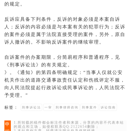
的规定。
反诉应具备下列条件，反诉的对象必须是本案自诉
人；反诉的内容必须是与本案有关的
犯罪行为
；反诉
的案件必须是属于法院直接受理的案件，另外，原自
诉人撤诉的。不影响反诉案件的继续审理。
自诉案件的办案期限，分简易程序和
普通程序
，见
《刑事诉讼法》的有关规定。
》。《通知》的第四条明确规定：“当事人仅就公安
机关作出的道路
交通事故
责任认定和伤残评定不服，
向人民法院提起
行政诉讼
或民事诉讼的，人民法院不
予受理。”
标签：
刑事诉讼法
一审
刑事律师咨询
刑事案件
诉讼指南
1.所转载的稿件都会标注作者和来源，分享的内容不代表本站
申
的观点和立场，如侵权联系QQ:2122654删除；
2.本站原创文章，转载请注明出处及保留链接。