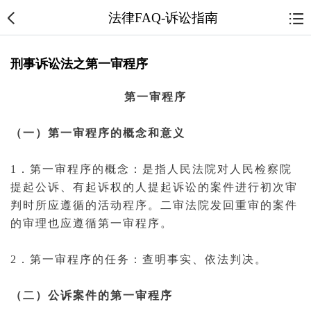
法律FAQ-诉讼指南
刑事诉讼法之第一审程序
第
一
审
程序
（一）第
一审
程序的概念和意义
1．第一审程序的概念：是指人民
法院
对人民
检察院
提起公诉
、有
起诉
权的人提起
诉讼
的
案件
进行初次
审
判
时所应遵循的活动程序。
二审
法院
发回重审
的案件
的审理也应遵循第一审程序。
2．第一审程序的任务：查明事实、依法
判决
。
（二）公诉案件的第一审程序