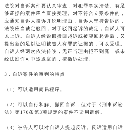
法院对自诉案件要认真审查，对犯罪事实清楚、有足
够证据的案件应当直接受理。对不符合
立案
条件的，
应通知自诉人
撤诉
并说明理由，自诉人坚持告诉的，
法院应当
裁定
驳回，对于驳回起诉的裁定，自诉人可
以
上诉
。自诉人经说服撤回起诉或被驳回起诉后，又
提出新的足以证明被告人有罪的证据的，可以受理。
自诉人经两次依法
传唤
，无正当理由拒不到庭，或未
经法庭许可中途退庭的，按撤诉处理。
3．自诉案件的审判的特点
（1）可以适用
简易程序
。
（2）可以自行
和解
、撤回自诉，但对于《刑事
诉讼
法
》第170条第3项规定的案件不适用
调解
。
（3）被告人可以对自诉人提起
反诉
。反诉适用自诉