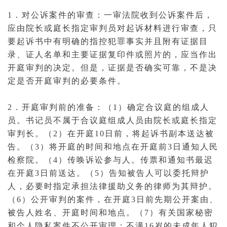
1．对
公诉案件
的审查：一审法院收到公诉案件后，
应由院长或庭长指定
审判员
对
起诉
材料进行审查，只
要起诉书中有明确的指控
犯罪事实
并且附有
证据
目
录、证人名单和主要证据复印件或照片的，应当作出
开庭
审判的决定。但是，证据是否确实可靠，不是决
定是否开
庭审
判的必要条件。
2．开庭审判前的准备：（1）确定
合议庭
的组成人
员。书记员不属于合议庭组成人员由院长或庭长指定
审判长
。（2）在开庭10日前，将起诉书副本送达
被
告
。（3）将开庭的时间和地点在开庭前3日通知人民
检察院。（4）
传唤
诉讼参与人。
传票
和通知书最迟
在开庭3日前送达。（5）告知被告人可以
委托
辩护
人
，必要时指定承担
法律援助
义务的
律师
为其
辩护
。
（6）公开审判的案件，在开庭3日前先期公开
案由
、
被告人姓名、开庭时间和地点。（7）有关国家秘密
和个人隐私案件不
公开审理
；不满16岁的
未成年人
犯