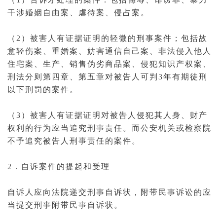
干涉
婚姻
自由案、
虐待
案、
侵占
案。
（2）被害人有证据证明的轻微的
刑事案件
；包括故
意轻伤案、
重婚
案、妨害通信自己案、非法侵入他人
住宅案、生产、销售
伪劣商品
案、
侵犯知识产权
案、
刑法
分则第四章、第五章对被告人可判3年
有期徒刑
以下刑罚的案件。
（3）被害人有证据证明对被告人侵犯其人身、财产
权利的行为应当追究
刑事责任
。而
公安机关
或检察院
不予追究被告人
刑事
责任的案件。
2．自诉案件的提起和受理
自诉人应向法院递交
刑事自诉状
，附带
民事诉讼
的应
当提交刑事附带民事自诉状。