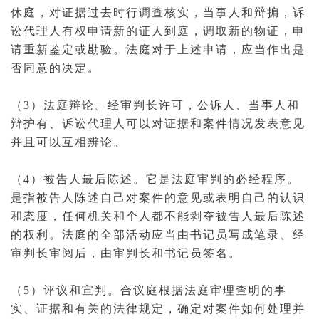
休庭
，对证据过去时行调查核实，当事人和辩掮，
诉
讼代理人
有权申请新的证人到庭，调取新的
物证
，申
请重新鉴定或勘验。法庭对于上述申请，应当作出是
否同意的决定。
（3）法庭辩论。经审判长许可，公诉人、当事人和
辩护有、诉讼
代理人
可以对证据和案件情况发表意见
并且可以互相辨论。
（4）被告人最后陈述。它是
法庭审判
的必经程序。
是指被告人陈述自己对案件的意见或表明自己的认识
和态度，任何机关和个人都不能剥夺被告人最后陈述
的权利。法庭的全部活动应当由书记员写成笔录、经
审判长审阅后，由审判长和书记员签名。
（5）评议和
宣判
。合议庭根据法庭审理查明的事
实、证据和有关的法律规定，确定对案件如何处理并